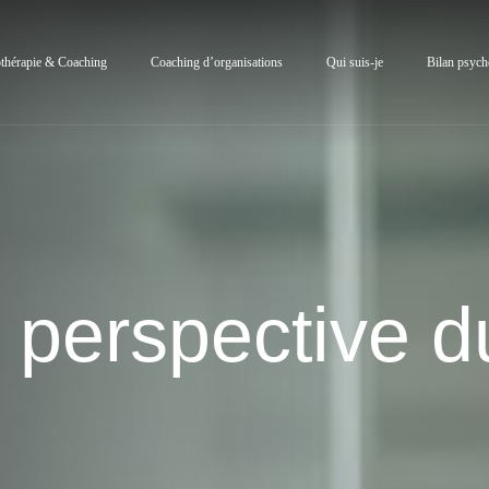
thérapie & Coaching
Coaching d’organisations
Qui suis-je
Bilan psych
 perspective d