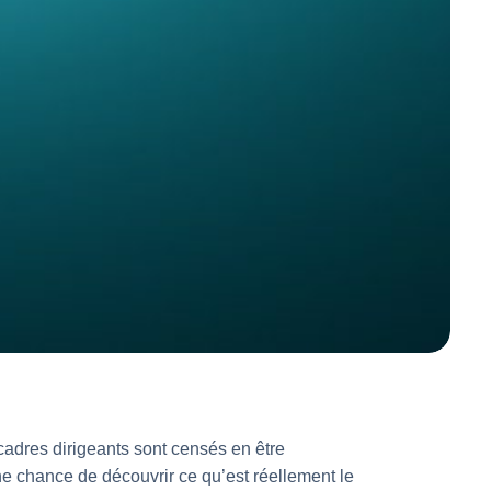
cadres dirigeants sont censés en être
e chance de découvrir ce qu’est réellement le