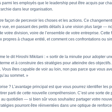
s parmi les employés que le leadership peut être acquis par ch
archie dans leur organisation.
re façon de percevoir les choses et les actions. Ce changement 
 vue, en passant des petits détails à une vision plus large — no
de votre division, voire de l’ensemble de votre entreprise. Cett
propres à chaque entité, et comment ces confrontations ou simi
le dit Hiroshi Mikitani : « sortir de la minutie pour adopter une
erme et à construire des stratégies pour atteindre des objecti
 Vous êtes capable de voir au loin, non pas parce que vous av
squ’au sommet. »
prise ? L’avantage principal est que vous pourrez identifier les pr
tirer parti de cette nouvelle compréhension. C’est une sorte de 
z au quotidien — si bien sûr vous souhaitez partager votre nou
tratégies pourront être réinventées dans une optique de renforc