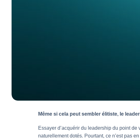
Même si cela peut sembler élitiste, le leade
Essayer d’acquérir du leadership du point de v
naturellement dotés. Pourtant, ce n’est pas e