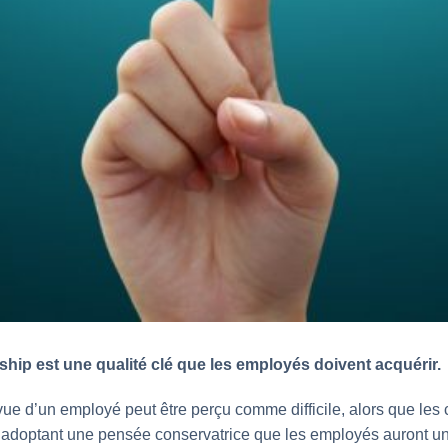
rship est une qualité clé que les employés doivent acquérir.
ue d’un employé peut être perçu comme difficile, alors que les 
n adoptant une pensée conservatrice que les employés auront un